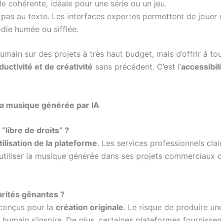
e cohérente, idéale pour une série ou un jeu.
 pas au texte. Les interfaces expertes permettent de jouer 
die humée ou sifflée.
humain sur des projets à très haut budget, mais d’offrir à t
ductivité et de créativité
sans précédent. C’est l’
accessibil
la musique générée par IA
“libre de droits” ?
tilisation de la plateforme
. Les services professionnels clai
tiliser la musique générée dans ses projets commerciaux o
larités gênantes ?
 conçus pour la
création originale
. Le risque de produire un
 humain s’inspire. De plus, certaines plateformes fournissent