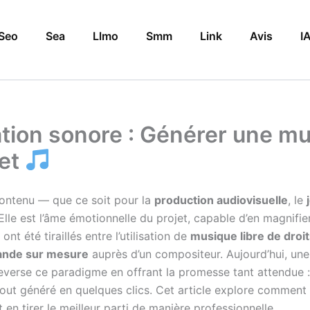
Seo
Sea
Llmo
Smm
Link
Avis
I
ation sonore : Générer une mus
jet
 contenu — que ce soit pour la
production audiovisuelle
, le
lle est l’âme émotionnelle du projet, capable d’en magnifier
t été tiraillés entre l’utilisation de
musique libre de droi
nde sur mesure
auprès d’un compositeur. Aujourd’hui, une 
verse ce paradigme en offrant la promesse tant attendue 
 tout généré en quelques clics. Cet article explore commen
 en tirer le meilleur parti de manière professionnelle.