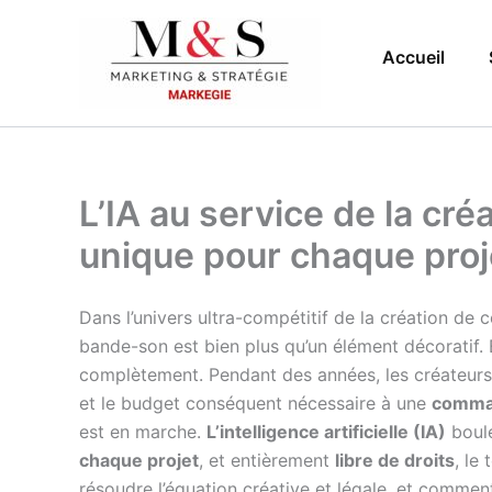
Aller
au
Accueil
contenu
L’IA au service de la cré
unique pour chaque pro
Dans l’univers ultra-compétitif de la création de
bande-son est bien plus qu’un élément décoratif. E
complètement. Pendant des années, les créateurs on
et le budget conséquent nécessaire à une
comma
est en marche.
L’intelligence artificielle (IA)
boule
chaque projet
, et entièrement
libre de droits
, le
résoudre l’équation créative et légale, et comment