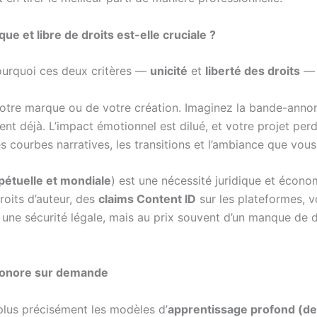
 et libre de droits est-elle cruciale ?
pourquoi ces deux critères —
unicité
et
liberté des droits
— s
 votre marque ou de votre création. Imaginez la bande-ann
nt déjà. L’impact émotionnel est dilué, et votre projet per
s courbes narratives, les transitions et l’ambiance que vou
pétuelle et mondiale
) est une nécessité juridique et écon
roits d’auteur, des
claims Content ID
sur les plateformes, v
t une sécurité légale, mais au prix souvent d’un manque de di
e sonore sur demande
 plus précisément les modèles d’
apprentissage profond (de