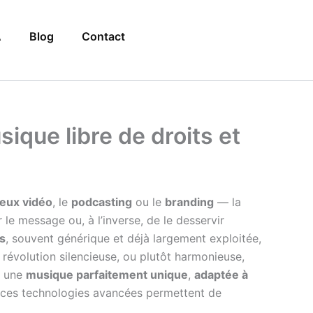
A
Blog
Contact
ique libre de droits et
jeux vidéo
, le
podcasting
ou le
branding
— la
 le message ou, à l’inverse, de le desservir
ts
, souvent générique et déjà largement exploitée,
révolution silencieuse, ou plutôt harmonieuse,
: une
musique parfaitement unique
,
adaptée à
t ces technologies avancées permettent de