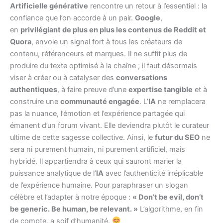
Artificielle générative
rencontre un retour à l’essentiel : la
confiance que l’on accorde à un pair.
Google
,
en
privilégiant de plus en plus les contenus de Reddit et
Quora
, envoie un signal fort à tous les créateurs de
contenu, référenceurs et marques. Il ne suffit plus de
produire du texte optimisé à la chaîne ; il faut désormais
viser à créer ou à catalyser des
conversations
authentiques
, à faire preuve d’une
expertise tangible
et à
construire une
communauté engagée
. L’
IA
ne remplacera
pas la nuance, l’émotion et l’expérience partagée qui
émanent d’un forum vivant. Elle deviendra plutôt le curateur
ultime de cette sagesse collective. Ainsi, le
futur du SEO
ne
sera ni purement humain, ni purement artificiel, mais
hybridé. Il appartiendra à ceux qui sauront marier la
puissance analytique de l’
IA
avec l’authenticité irréplicable
de l’expérience humaine. Pour paraphraser un slogan
célèbre et l’adapter à notre époque :
« Don’t be evil, don’t
be generic. Be human, be relevant. »
L’algorithme, en fin
de compte, a soif d’humanité.