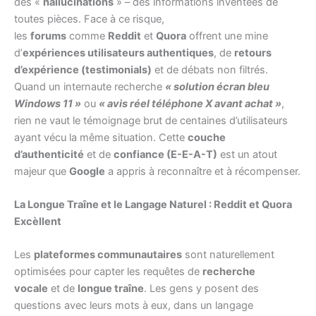
des «
hallucinations
» – des informations inventées de
toutes pièces. Face à ce risque,
les
forums
comme
Reddit
et
Quora
offrent une mine
d’
expériences utilisateurs authentiques
, de
retours
d’expérience (testimonials)
et de débats non filtrés.
Quand un internaute recherche
« solution écran bleu
Windows 11 »
ou
« avis réel téléphone X avant achat »
,
rien ne vaut le témoignage brut de centaines d’utilisateurs
ayant vécu la même situation. Cette
couche
d’authenticité
et de
confiance (E-E-A-T)
est un atout
majeur que
Google
a appris à reconnaître et à récompenser.
La Longue Traîne et le Langage Naturel : Reddit et Quora
Excèllent
Les
plateformes communautaires
sont naturellement
optimisées pour capter les requêtes de
recherche
vocale
et de
longue traîne
. Les gens y posent des
questions avec leurs mots à eux, dans un langage