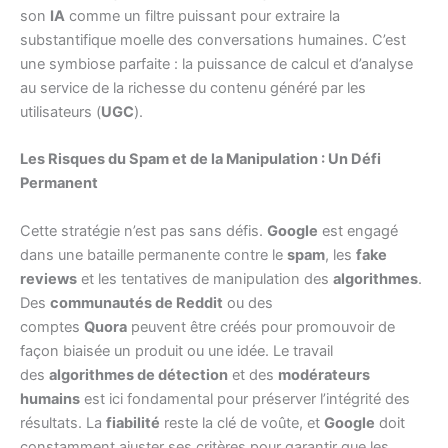
son
IA
comme un filtre puissant pour extraire la
substantifique moelle des conversations humaines. C’est
une symbiose parfaite : la puissance de calcul et d’analyse
au service de la richesse du contenu généré par les
utilisateurs (
UGC
).
Les Risques du Spam et de la Manipulation : Un Défi
Permanent
Cette stratégie n’est pas sans défis.
Google
est engagé
dans une bataille permanente contre le
spam
, les
fake
reviews
et les tentatives de manipulation des
algorithmes
.
Des
communautés de Reddit
ou des
comptes
Quora
peuvent être créés pour promouvoir de
façon biaisée un produit ou une idée. Le travail
des
algorithmes de détection
et des
modérateurs
humains
est ici fondamental pour préserver l’intégrité des
résultats. La
fiabilité
reste la clé de voûte, et
Google
doit
constamment ajuster ses critères pour garantir que les