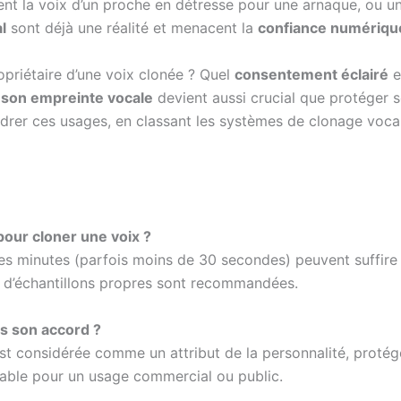
ent la voix d’un proche en détresse pour une arnaque, ou u
l
sont déjà une réalité et menacent la
confiance numériqu
opriétaire d’une voix clonée ? Quel
consentement éclairé
e
 son empreinte vocale
devient aussi crucial que protéger 
adrer ces usages, en classant les systèmes de clonage voca
pour cloner une voix ?
es minutes (parfois moins de 30 secondes) peuvent suffire 
es d’échantillons propres sont recommandées.
ans son accord ?
est considérée comme un attribut de la personnalité, protégé 
able pour un usage commercial ou public.