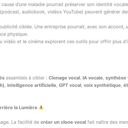
cause d’une maladie pourrait préserver son identité vocale
(podcast, audiobook, vidéos YouTube) peuvent générer des 
ublicité ciblée. Une entreprise pourrait, avec son accord, u
nce physique.
u vidéo et le cinéma explorent ces outils pour offrir plus d
és
essentiels à cibler :
Clonage vocal
,
IA vocale
,
synthèse 
h)
,
intelligence artificielle
,
GPT vocal
,
voix synthétique
,
ét
rrière la Lumière
age. La facilité de
créer un clone vocal
fait naître des men