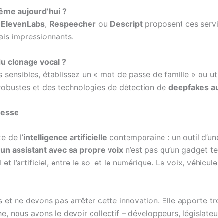
ême aujourd’hui ?
e
ElevenLabs
,
Respeecher
ou
Descript
proposent ces servi
mais impressionnants.
u clonage vocal ?
ons sensibles, établissez un « mot de passe de famille » ou ut
fs robustes et des technologies de détection de
deepfakes a
gesse
e de l’
intelligence artificielle
contemporaine : un outil d’un
un assistant avec sa propre voix
n’est pas qu’un gadget t
 et l’artificiel, entre le soi et le numérique. La voix, véhicul
ns et ne devons pas arrêter cette innovation. Elle apporte 
he, nous avons le devoir collectif – développeurs, législate