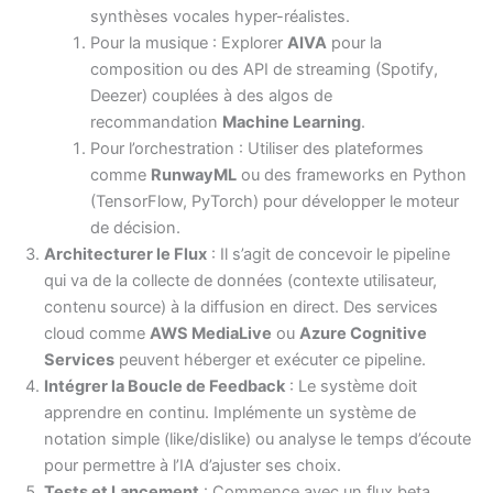
synthèses vocales hyper-réalistes.
Pour la musique : Explorer
AIVA
pour la
composition ou des API de streaming (Spotify,
Deezer) couplées à des algos de
recommandation
Machine Learning
.
Pour l’orchestration : Utiliser des plateformes
comme
RunwayML
ou des frameworks en Python
(TensorFlow, PyTorch) pour développer le moteur
de décision.
Architecturer le Flux
: Il s’agit de concevoir le pipeline
qui va de la collecte de données (contexte utilisateur,
contenu source) à la diffusion en direct. Des services
cloud comme
AWS MediaLive
ou
Azure Cognitive
Services
peuvent héberger et exécuter ce pipeline.
Intégrer la Boucle de Feedback
: Le système doit
apprendre en continu. Implémente un système de
notation simple (like/dislike) ou analyse le temps d’écoute
pour permettre à l’IA d’ajuster ses choix.
Tests et Lancement
: Commence avec un flux beta,