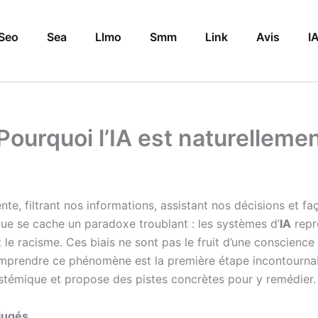
Seo
Sea
Llmo
Smm
Link
Avis
I
: Pourquoi l’IA est naturelleme
e, filtrant nos informations, assistant nos décisions et fa
que se cache un paradoxe troublant : les systèmes d’
IA
repr
e racisme. Ces biais ne sont pas le fruit d’une conscience 
prendre ce phénomène est la première étape incontournabl
ystémique et propose des pistes concrètes pour y remédier.
éjugés