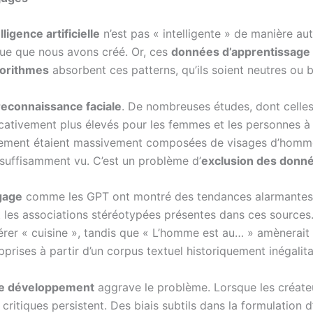
lligence artificielle
n’est pas « intelligente » de manière a
que que nous avons créé. Or, ces
données d’apprentissage
gorithmes
absorbent ces patterns, qu’ils soient neutres ou b
reconnaissance faciale
. De nombreuses études, dont celle
icativement plus élevés pour les femmes et les personnes 
aînement étaient massivement composées de visages d’homme
 suffisamment vu. C’est un problème d’
exclusion des donn
gage
comme les GPT ont montré des tendances alarmantes. 
lisent les associations stéréotypées présentes dans ces sou
gérer « cuisine », tandis que « L’homme est au… » amènerait
pprises à partir d’un corpus textuel historiquement inégalita
 de développement
aggrave le problème. Lorsque les créat
s critiques persistent. Des biais subtils dans la formulation