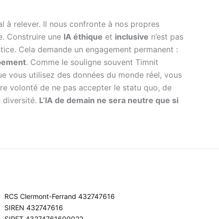
l à relever. Il nous confronte à nos propres
e. Construire une
IA éthique
et
inclusive
n’est pas
justice. Cela demande un engagement permanent :
ppement
. Comme le souligne souvent Timnit
que vous utilisez des données du monde réel, vous
tre volonté de ne pas accepter le statu quo, de
 diversité.
L’IA de demain ne sera neutre que si
RCS Clermont-Ferrand 432747616
SIREN 432747616
SIRET 43274761600022