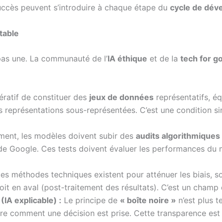
succès peuvent s’introduire à chaque étape du
cycle de dév
itable
 pas une. La communauté de l’
IA éthique
et de la
tech for g
ératif de constituer des
jeux de données
représentatifs, éq
es représentations sous-représentées. C’est une condition 
ment, les modèles doivent subir des
audits algorithmiques
» de Google. Ces tests doivent évaluer les performances du
s méthodes techniques existent pour atténuer les biais, so
soit en aval (post-traitement des résultats). C’est un champ
(IA explicable) :
Le principe de
« boîte noire »
n’est plus 
comment une décision est prise. Cette transparence est cruc