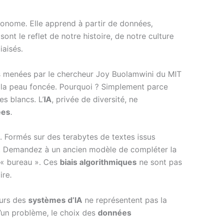
utonome. Elle apprend à partir de données,
sont le reflet de notre histoire, de notre culture
iaisés.
s menées par le chercheur Joy Buolamwini du MIT
à la peau foncée. Pourquoi ? Simplement parce
s blancs. L’
IA
, privée de diversité, ne
ées
.
Formés sur des terabytes de textes issus
rces. Demandez à un ancien modèle de compléter la
 « bureau ». Ces
biais algorithmiques
ne sont pas
ire.
eurs des
systèmes d’IA
ne représentent pas la
 d’un problème, le choix des
données