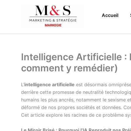
Aller
au
Accueil
contenu
Intelligence Artificielle 
comment y remédier)
L’
intelligence artificielle
est désormais omniprésent
derrière cette promesse de neutralité technologi
humains les plus ancrés, notamment le sexisme et l
déformé de nos propres sociétés et données. Com
Cet article explore les racines de ce problème s
Le Miroir Brisé : Pourquoi l’IA Reproduit nos Pr