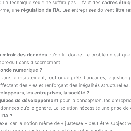
:
La technique seule ne suffira pas. Il faut des
cadres éthi
terme, une
régulation de l’IA
. Les entreprises doivent être 
?
un
miroir des données
qu’on lui donne. Le problème est que 
eproduit sans discernement.
 monde numérique ?
 dans le recrutement, l’octroi de prêts bancaires, la justice
ffectant des vies et renforçant des inégalités structurelles.
eloppeurs, les entreprises, la société ?
quipes de développement
pour la conception, les entrepri
es données qu’elle génère. La solution nécessite une prise de
l’IA ?
exe, car la notion même de « justesse » peut être subjective.
ente, pour construire des systèmes plus équitables.