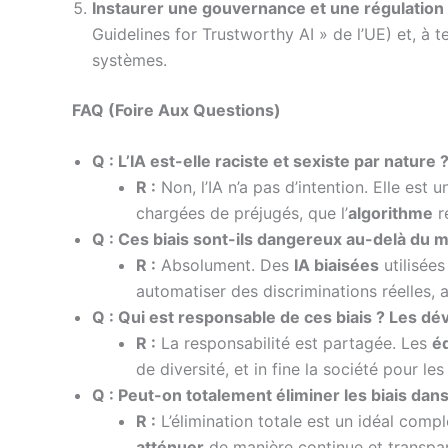
Instaurer une gouvernance et une régulation 
Guidelines for Trustworthy AI » de l’UE) et, à 
systèmes.
FAQ (Foire Aux Questions)
Q : L’IA est-elle raciste et sexiste par nature 
R :
Non, l’IA n’a pas d’intention. Elle est 
chargées de préjugés, que l’
algorithme
r
Q : Ces biais sont-ils dangereux au-delà du
R :
Absolument. Des
IA biaisées
utilisées
automatiser des discriminations réelles, a
Q : Qui est responsable de ces biais ? Les dév
R :
La responsabilité est partagée. Les
é
de diversité, et in fine la société pour l
Q : Peut-on totalement éliminer les biais dans 
R :
L’élimination totale est un idéal compl
atténuer
de manière continue et transpar