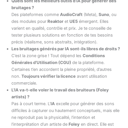
Quels sont les meilleurs outils d’IA pour générer des
bruitages ?
Des plateformes comme
AudioCraft
(Meta),
Suno
, ou
des modules pour
Reaktor
et
UE5
émergent. Elles
varient en qualité, contrôle et prix. Je te conseille de
tester plusieurs solutions en fonction de tes besoins
précis (réalisme, sons abstraits, intégration).
Les bruitages générés par IA sont-ils libres de droits ?
C’est la zone grise ! Tout dépend les
Conditions
Générales d’Utilisation (CGU)
de la plateforme.
Certaines t’en accordent la pleine propriété, d’autres
non.
Toujours vérifier la licence
avant utilisation
commerciale.
L’IA va-t-elle voler le travail des bruiteurs (Foley
artists) ?
Pas à court terme. L’
IA
excelle pour générer des sons
difficiles à capturer ou hautement conceptuels, mais elle
ne reproduit pas la physicalité, l’intention et
l’interprétation d’un artiste de
Foley
en direct. Elle est