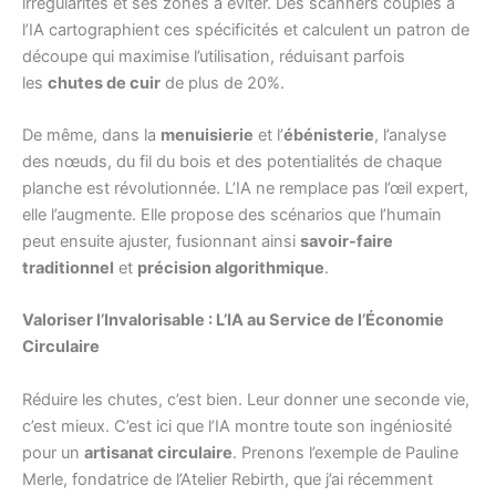
irrégularités et ses zones à éviter. Des scanners couplés à
l’IA cartographient ces spécificités et calculent un patron de
découpe qui maximise l’utilisation, réduisant parfois
les
chutes de cuir
de plus de 20%.
De même, dans la
menuisierie
et l’
ébénisterie
, l’analyse
des nœuds, du fil du bois et des potentialités de chaque
planche est révolutionnée. L’IA ne remplace pas l’œil expert,
elle l’augmente. Elle propose des scénarios que l’humain
peut ensuite ajuster, fusionnant ainsi
savoir-faire
traditionnel
et
précision algorithmique
.
Valoriser l’Invalorisable : L’IA au Service de l’Économie
Circulaire
Réduire les chutes, c’est bien. Leur donner une seconde vie,
c’est mieux. C’est ici que l’IA montre toute son ingéniosité
pour un
artisanat circulaire
. Prenons l’exemple de Pauline
Merle, fondatrice de l’Atelier Rebirth, que j’ai récemment