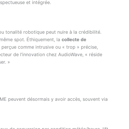
espectueuse et intégrée.
 tonalité robotique peut nuire à la crédibilité.
un même spot. Éthiquement, la
collecte de
n perçue comme intrusive ou « trop » précise,
cteur de l’innovation chez AudioWave, « réside
er. »
 PME peuvent désormais y avoir accès, souvent via
taux de conversion par condition météo/heure, lift