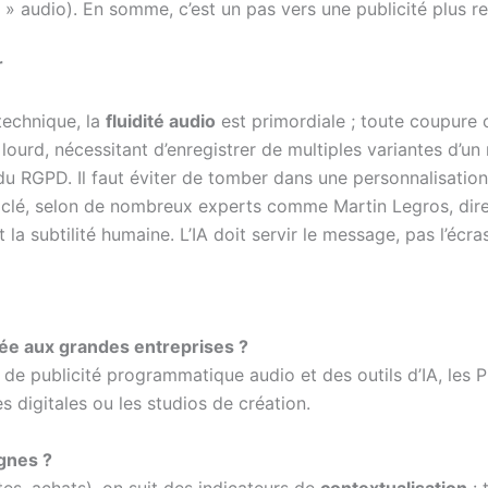
s » audio). En somme, c’est un pas vers une publicité plus r
r
 technique, la
fluidité audio
est primordiale ; toute coupure ou
 lourd, nécessitant d’enregistrer de multiples variantes d’
du RGPD. Il faut éviter de tomber dans une personnalisatio
 clé, selon de nombreux experts comme Martin Legros, dire
la subtilité humaine. L’IA doit servir le message, pas l’écras
vée aux grandes entreprises ?
 de publicité programmatique audio et des outils d’IA, les
 digitales ou les studios de création.
gnes ?
es, achats), on suit des indicateurs de
contextualisation
: 