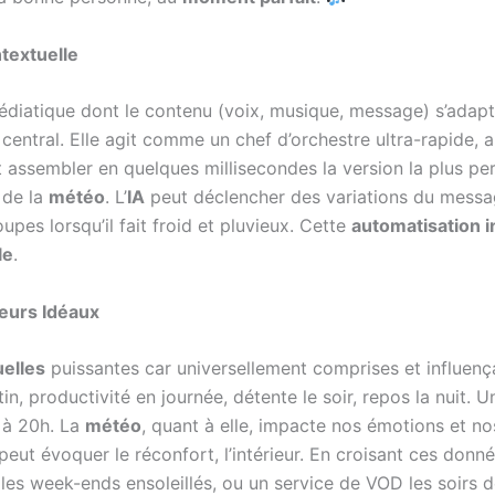
textuelle
édiatique dont le contenu (voix, musique, message) s’ada
e central. Elle agit comme un chef d’orchestre ultra-rapide, 
t assembler en quelques millisecondes la version la plus per
 de la
météo
. L’
IA
peut déclencher des variations du messag
upes lorsqu’il fait froid et pluvieux. Cette
automatisation i
le
.
heurs Idéaux
elles
puissantes car universellement comprises et influen
in, productivité en journée, détente le soir, repos la nuit.
 à 20h. La
météo
, quant à elle, impacte nos émotions et nos
peut évoquer le réconfort, l’intérieur. En croisant ces donnée
 les week-ends ensoleillés, ou un service de VOD les soirs d