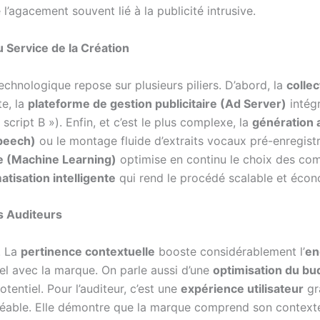
 l’agacement souvent lié à la publicité intrusive.
u Service de la Création
hnologique repose sur plusieurs piliers. D’abord, la
colle
e, la
plateforme de gestion publicitaire (Ad Server)
intégr
cript B »). Enfin, et c’est le plus complexe, la
génération 
peech)
ou le montage fluide d’extraits vocaux pré-enregistr
e (Machine Learning)
optimise en continu le choix des com
tisation intelligente
qui rend le procédé scalable et éco
s Auditeurs
. La
pertinence contextuelle
booste considérablement l’
en
el avec la marque. On parle aussi d’une
optimisation du bud
entiel. Pour l’auditeur, c’est une
expérience utilisateur
gr
agréable. Elle démontre que la marque comprend son contexte