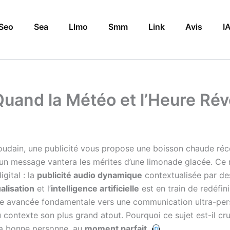
Seo
Sea
Llmo
Smm
Link
Avis
I
uand la Météo et l’Heure Révo
udain, une publicité vous propose une boisson chaude récon
, un message vantera les mérites d’une limonade glacée. Ce 
gital : la
publicité audio dynamique
contextualisée par d
alisation
et l’
intelligence artificielle
est en train de redéfin
une avancée fondamentale vers une communication ultra-pe
contexte son plus grand atout. Pourquoi ce sujet est-il cruc
 la bonne personne, au
moment parfait
.