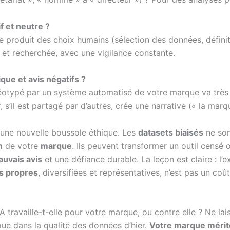
f et neutre ?
 produit des choix humains (sélection des données, définitio
et recherchée, avec une vigilance constante.
ique et avis négatifs ?
téréotypé par un système automatisé de votre marque va très
 s’il est partagé par d’autres, crée une narrative (« la marque
une nouvelle boussole éthique. Les
datasets biaisés
ne son
n
de votre
marque
. Ils peuvent transformer un outil censé o
uvais avis
et une défiance durable. La leçon est claire : l’
s propres
, diversifiées et représentatives, n’est pas un co
A travaille-t-elle pour votre marque, ou contre elle ? Ne lai
joue dans la qualité des données d’hier.
Votre marque mérite