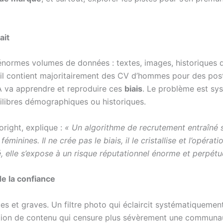
ait
’énormes volumes de données : textes, images, historiques 
’il contient majoritairement des CV d’hommes pour des post
IA va apprendre et reproduire ces
biais
. Le problème est s
quilibres démographiques ou historiques.
oright, explique :
« Un algorithme de recrutement entraîné 
éminines. Il ne crée pas le biais, il le cristallise et l’opéra
té, elle s’expose à un risque réputationnel énorme et perpétue
de la confiance
es et graves. Un filtre photo qui éclaircit systématiquemen
ation de contenu qui censure plus sévèrement une communau