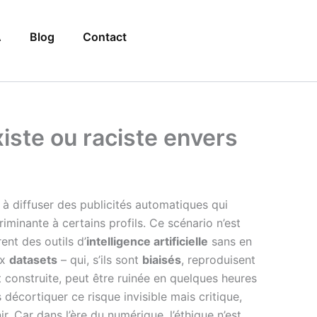
A
Blog
Contact
xiste ou raciste envers
e à diffuser des publicités automatiques qui
minante à certains profils. Ce scénario n’est
nt des outils d’
intelligence artificielle
sans en
ux
datasets
– qui, s’ils sont
biaisés
, reproduisent
 construite, peut être ruinée en quelques heures
s décortiquer ce risque invisible mais critique,
ir. Car dans l’ère du numérique, l’éthique n’est