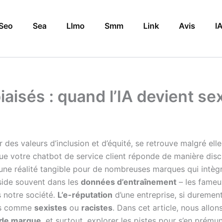
Seo
Sea
Llmo
Smm
Link
Avis
I
iaisés : quand l’IA devient se
r des valeurs d’inclusion et d’équité, se retrouve malgré ell
e votre chatbot de service client réponde de manière discri
une réalité tangible pour de nombreuses marques qui intègre
side souvent dans les
données d’entraînement
– les fame
 notre société.
L’e-réputation
d’une entreprise, si durement
ues comme
sexistes
ou
racistes
. Dans cet article, nous allon
 de marque
, et surtout, explorer les pistes pour s’en prémun