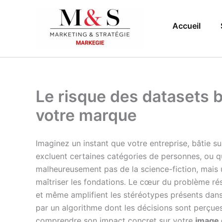
Aller
au
Accueil
contenu
Le risque des datasets b
votre marque
Imaginez un instant que votre entreprise, bâtie su
excluent certaines catégories de personnes, ou qu
malheureusement pas de la science-fiction, mais 
maîtriser les fondations. Le cœur du problème ré
et même amplifient les stéréotypes présents dans
par un algorithme dont les décisions sont perç
comprendre son impact concret sur votre
image