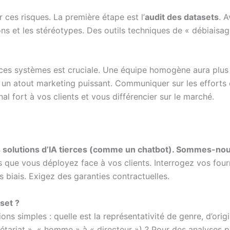
 ces risques. La première étape est l’
audit des datasets
. A
ons et les stéréotypes. Des outils techniques de « débiaisag
es systèmes est cruciale. Une équipe homogène aura plus de
un atout marketing puissant. Communiquer sur les efforts 
al fort à vos clients et vous différencier sur le marché.
des solutions d’IA tierces (comme un chatbot). Sommes-no
s que vous déployez face à vos clients. Interrogez vos four
s biais. Exigez des garanties contractuelles.
set ?
s simples : quelle est la représentativité de genre, d’origi
tariat », « homme » à « directeur ») ? Pour des analyses p