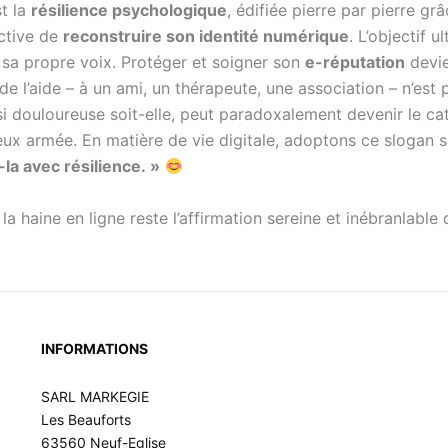
st la
résilience psychologique
, édifiée pierre par pierre g
ctive de
reconstruire son identité numérique
. L’objectif u
 sa propre voix. Protéger et soigner son
e-réputation
devie
l’aide – à un ami, un thérapeute, une association – n’est p
si douloureuse soit-elle, peut paradoxalement devenir le ca
eux armée. En matière de vie digitale, adoptons ce slogan s
la avec résilience. »
la haine en ligne reste l’affirmation sereine et inébranlable 
INFORMATIONS
SARL MARKEGIE
Les Beauforts
63560 Neuf-Eglise