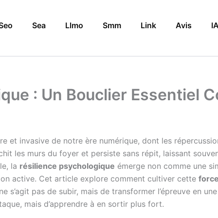
Seo
Sea
Llmo
Smm
Link
Avis
I
que : Un Bouclier Essentiel C
re et invasive de notre ère numérique, dont les répercussi
chit les murs du foyer et persiste sans répit, laissant souv
le, la
résilience psychologique
émerge non comme une simp
ion active. Cet article explore comment cultiver cette
forc
 ne s’agit pas de subir, mais de transformer l’épreuve en u
taque, mais d’apprendre à en sortir plus fort.