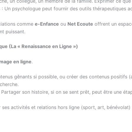
he, un collègue, un membre de la famille. Exprimer ce que l
s
: Un psychologue peut fournir des outils thérapeutiques 
ciations comme
e-Enfance
ou
Net Ecoute
offrent un espace
nt puissant.
ique (La « Renaissance en Ligne »)
image en ligne
.
tenus gênants si possible, ou créer des contenus positifs (a
echerche.
 Partager son histoire, si on se sent prêt, peut être une éta
 ses activités et relations hors ligne (sport, art, bénévolat)