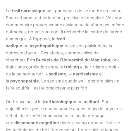
Le
troll narcissique
agit par besoin de se mettre en scène.
Son carburant est l’attention, positive ou négative. Voir son
commentaire provoquer une avalanche de réponses, même
outragées, nourrit son ego. Il recherche le centre de l’arène
numérique. À l’opposé, le
troll
sadique
ou
psychopathique
puise son plaisir dans la
détresse d’autrui. Des études, comme celles du
chercheur
Erin Buckels de l’Université du Manitoba
, ont
établi une corrélation entre le
trolling
et le « triangle noir »
de la personnalité : le
sadisme
, le
narcissisme
et
la
psychopathie
. Le sadisme quotidien – prendre plaisir à
faire souffrir – est le prédicteur le plus fort.
On trouve aussi le
troll idéologique
ou
militant
. Son
objectif n’est pas le chaos pour le chaos, mais de noyer un
débat, de discréditer un adversaire ou de propager
une
dissonance cognitive
dans le camp opposé. Il utilise
les techniques du troll (provocation, hors-sujet, attaques