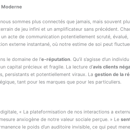
té Moderne
 : nous sommes plus connectés que jamais, mais souvent plu
terrain de jeu infini et un amplificateur sans précédent. Ch
t un acte de communication potentiellement scruté, évalué, e
ion externe instantané, où notre estime de soi peut fluctu
ns le domaine de l’
e-réputation
. Qu’il s’agisse d’un indivi
un capital précieux et fragile. La lecture d’
avis clients néga
cs, persistants et potentiellement viraux. La
gestion de la r
égique, tant pour les marques que pour les particuliers.
gitale, « La plateformisation de nos interactions a externali
 mesure anxiogène de notre valeur sociale perçue. » Le
sen
nence le poids d’un auditoire invisible, ce qui peut mener