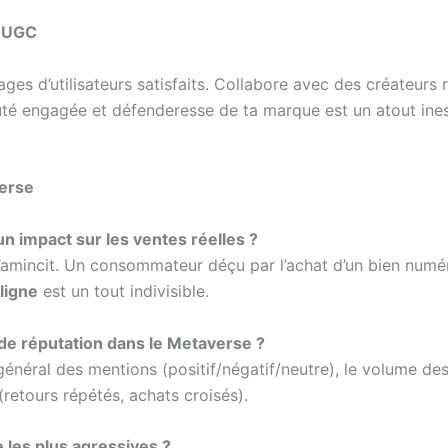
l’UGC
ages d’utilisateurs satisfaits. Collabore avec des créateu
é engagée et défenderesse de ta marque est un atout ine
verse
un impact sur les ventes réelles ?
l s’amincit. Un consommateur déçu par l’achat d’un bien nu
ligne
est un tout indivisible.
e réputation dans le Metaverse ?
général des mentions (positif/négatif/neutre), le volume de
(retours répétés, achats croisés).
e les plus agressives ?