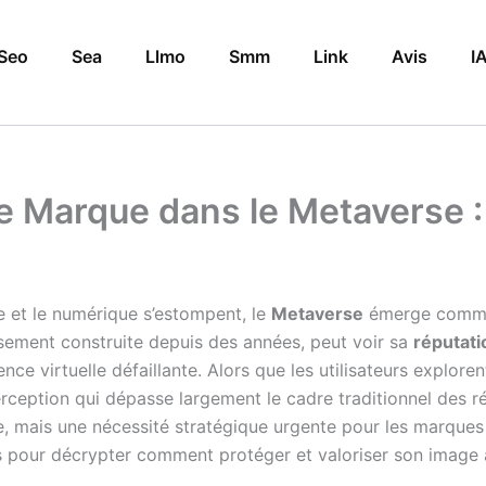
Seo
Sea
Llmo
Smm
Link
Avis
I
ne Marque dans le Metaverse 
e et le numérique s’estompent, le
Metaverse
émerge comme u
sement construite depuis des années, peut voir sa
réputat
 virtuelle défaillante. Alors que les utilisateurs explorent
rception qui dépasse largement le cadre traditionnel des 
te, mais une nécessité stratégique urgente pour les marques
our décrypter comment protéger et valoriser son image à l