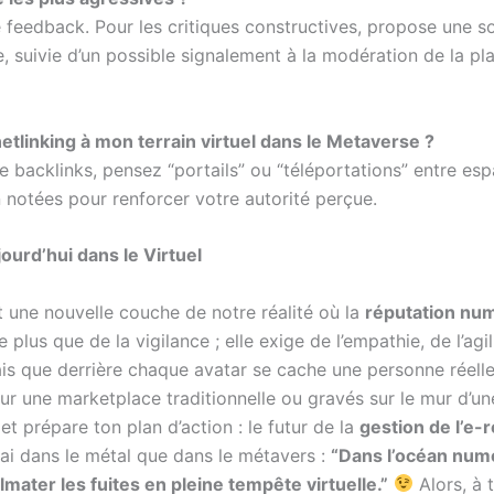
e feedback. Pour les critiques constructives, propose une s
e, suivie d’un possible signalement à la modération de la pl
netlinking à mon terrain virtuel dans le Metaverse ?
 de backlinks, pensez “portails” ou “téléportations” entre es
notées pour renforcer votre autorité perçue.
ourd’hui dans le Virtuel
 une nouvelle couche de notre réalité où la
réputation nu
us que de la vigilance ; elle exige de l’empathie, de l’agil
is que derrière chaque avatar se cache une personne réelle
s sur une marketplace traditionnelle ou gravés sur le mur d’un
 et prépare ton plan d’action : le futur de la
gestion de l’e-
rai dans le métal que dans le métavers :
“Dans l’océan numé
mater les fuites en pleine tempête virtuelle.”
Alors, à 