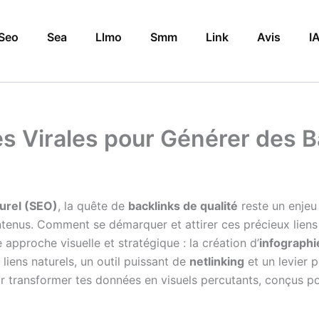
Seo
Sea
Llmo
Smm
Link
Avis
I
s Virales pour Générer des Ba
urel (SEO)
, la quête de
backlinks de qualité
reste un enjeu 
ntenus. Comment se démarquer et attirer ces précieux liens
approche visuelle et stratégique : la création d’
infographi
liens naturels, un outil puissant de
netlinking
et un levier 
 transformer tes données en visuels percutants, conçus pour