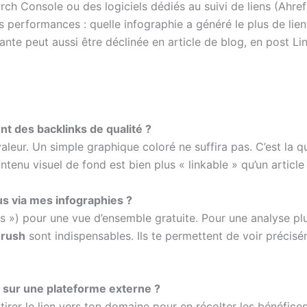
ch Console ou des logiciels dédiés au suivi de liens (Ahrefs
s performances : quelle infographie a généré le plus de lien
te peut aussi être déclinée en article de blog, en post Lin
nt des backlinks de qualité ?
valeur. Un simple graphique coloré ne suffira pas. C’est la qu
ntenu visuel de fond est bien plus « linkable » qu’un article
us via mes infographies ?
s ») pour une vue d’ensemble gratuite. Pour une analyse plus 
rush
sont indispensables. Ils te permettent de voir précisém
ou sur une plateforme externe ?
attirer le lien vers ton domaine pour en récolter les bénéfice