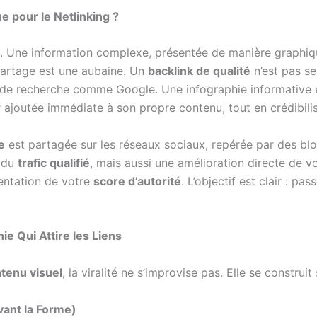
e pour le Netlinking ?
uel. Une information complexe, présentée de manière graphiq
partage est une aubaine. Un
backlink de qualité
n’est pas se
rs de recherche comme Google. Une infographie informative e
 ajoutée immédiate à son propre contenu, tout en crédibili
e
est partagée sur les réseaux sociaux, repérée par des blogu
t du
trafic qualifié
, mais aussi une amélioration directe de v
entation de votre
score d’autorité
. L’objectif est clair : p
e Qui Attire les Liens
ntenu visuel
, la viralité ne s’improvise pas. Elle se constru
vant la Forme)